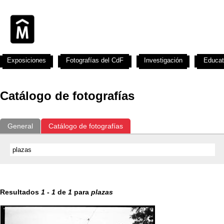
Exposiciones
Fotografías del CdF
Investigación
Educat
Catálogo de fotografías
General
Catálogo de fotografías
Resultados
1
-
1
de
1
para
plazas