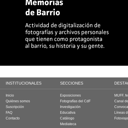
INSTITUCIONALES
SECCIONES
DESTA
Inicio
Exposiciones
MUFF, fes
Quiénes somos
Fotografías del CdF
Canal d
Suscripción
Investigación
Convoca
FAQ
Educativa
Líneas d
Contacto
Catálogo
Fotoviaj
Mediateca