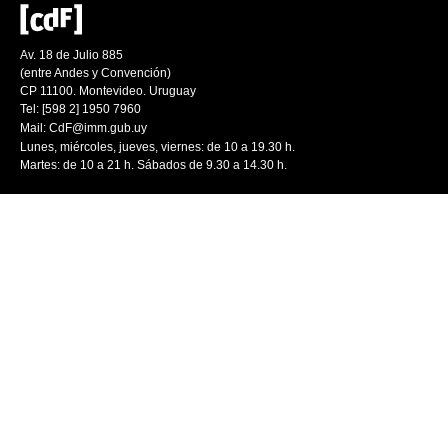
Av. 18 de Julio 885
(entre Andes y Convención)
CP 11100. Montevideo. Uruguay
Tel: [598 2] 1950 7960
Mail:
CdF@imm.gub.uy
Lunes, miércoles, jueves, viernes: de 10 a 19.30 h.
Martes: de 10 a 21 h. Sábados de 9.30 a 14.30 h.