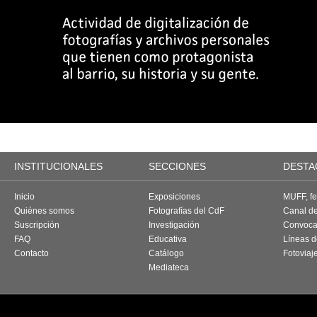
INSTITUCIONALES
SECCIONES
DESTA
Inicio
Exposiciones
MUFF, fes
Quiénes somos
Fotografías del CdF
Canal d
Suscripción
Investigación
Convoca
FAQ
Educativa
Líneas d
Contacto
Catálogo
Fotoviaj
Mediateca