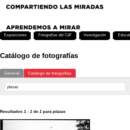
Exposiciones
Fotografías del CdF
Investigación
Educat
Catálogo de fotografías
General
Catálogo de fotografías
Resultados
1
-
1
de
1
para
plazas