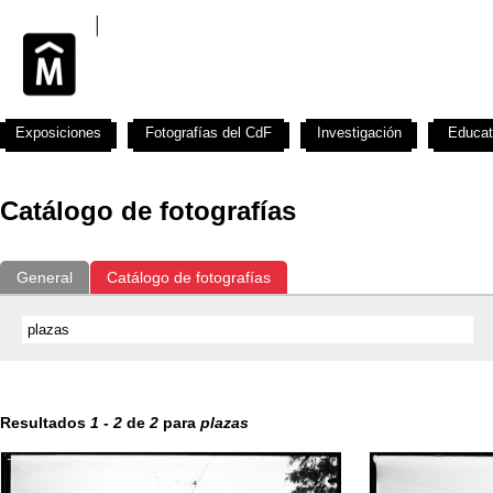
Exposiciones
Fotografías del CdF
Investigación
Educat
Catálogo de fotografías
General
Catálogo de fotografías
Resultados
1
-
2
de
2
para
plazas