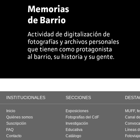
INSTITUCIONALES
SECCIONES
DESTA
Inicio
Exposiciones
MUFF, fes
Quiénes somos
Fotografías del CdF
Canal d
Suscripción
Investigación
Convoca
FAQ
Educativa
Líneas d
Contacto
Catálogo
Fotoviaj