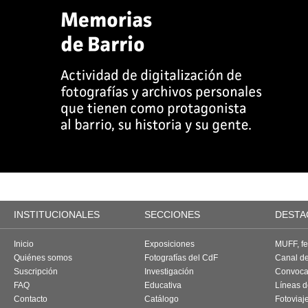
INSTITUCIONALES
SECCIONES
DESTA
Inicio
Exposiciones
MUFF, fes
Quiénes somos
Fotografías del CdF
Canal d
Suscripción
Investigación
Convoca
FAQ
Educativa
Líneas d
Contacto
Catálogo
Fotoviaj