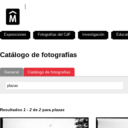
Exposiciones
Fotografías del CdF
Investigación
Educat
Catálogo de fotografías
General
Catálogo de fotografías
Resultados
1
-
2
de
2
para
plazas