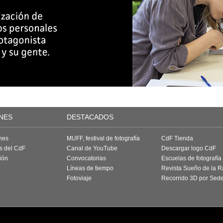
NES
DESTACADOS
nes
MUFF, festival de fotografía
CdF Tienda
as del CdF
Canal de YouTube
Descargar logo CdF
ión
Convocatorias
Escuelas de fotografía
Líneas de tiempo
Revista Sueño de la 
Fotoviaje
Recorrido 3D por Sed
a