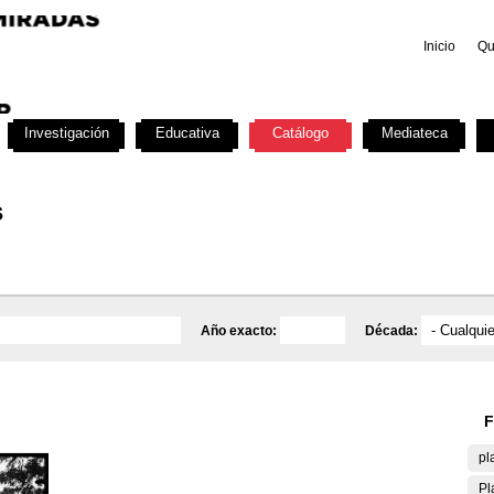
Inicio
Qu
Investigación
Educativa
Catálogo
Mediateca
s
Año exacto:
Década:
F
pl
Pl