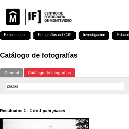
Exposiciones
Fotografías del CdF
Investigación
Educat
Catálogo de fotografías
General
Catálogo de fotografías
Resultados
1
-
1
de
1
para
plazas