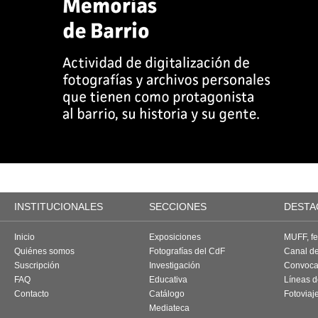
INSTITUCIONALES
SECCIONES
DESTA
Inicio
Exposiciones
MUFF, fes
Quiénes somos
Fotografías del CdF
Canal d
Suscripción
Investigación
Convoca
FAQ
Educativa
Líneas d
Contacto
Catálogo
Fotoviaj
Mediateca