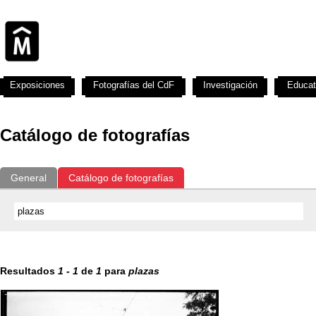
Exposiciones
Fotografías del CdF
Investigación
Educat
Catálogo de fotografías
General
Catálogo de fotografías
Resultados
1
-
1
de
1
para
plazas