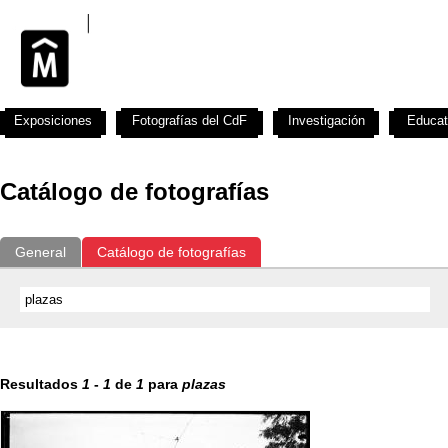
Exposiciones
Fotografías del CdF
Investigación
Educat
Catálogo de fotografías
General
Catálogo de fotografías
Resultados
1
-
1
de
1
para
plazas