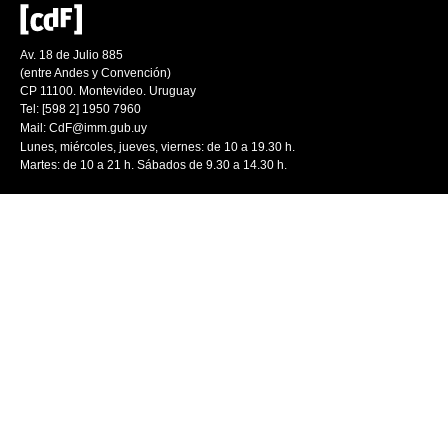
Av. 18 de Julio 885
(entre Andes y Convención)
CP 11100. Montevideo. Uruguay
Tel: [598 2] 1950 7960
Mail:
CdF@imm.gub.uy
Lunes, miércoles, jueves, viernes: de 10 a 19.30 h.
Martes: de 10 a 21 h. Sábados de 9.30 a 14.30 h.