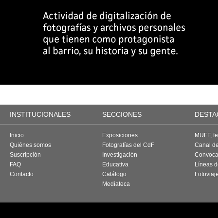
INSTITUCIONALES
SECCIONES
DESTA
Inicio
Exposiciones
MUFF, fes
Quiénes somos
Fotografías del CdF
Canal d
Suscripción
Investigación
Convoca
FAQ
Educativa
Líneas d
Contacto
Catálogo
Fotoviaj
Mediateca