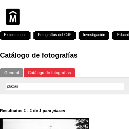
Exposiciones
Fotografías del CdF
Investigación
Educat
Catálogo de fotografías
General
Catálogo de fotografías
Resultados
1
-
1
de
1
para
plazas