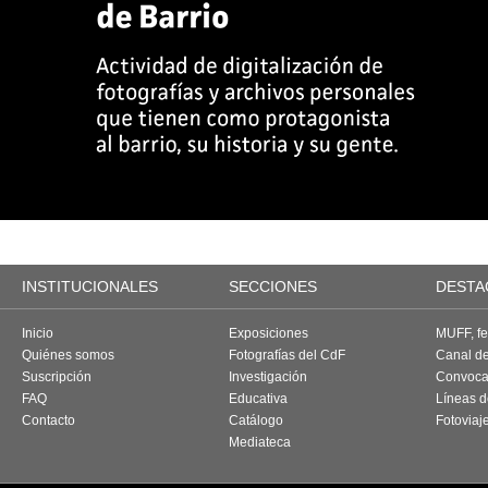
INSTITUCIONALES
SECCIONES
DESTA
Inicio
Exposiciones
MUFF, fes
Quiénes somos
Fotografías del CdF
Canal d
Suscripción
Investigación
Convoca
FAQ
Educativa
Líneas d
Contacto
Catálogo
Fotoviaj
Mediateca