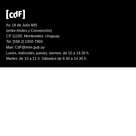
Av. 18 de Julio 885
(entre Andes y Convención)
CP 11100. Montevideo. Uruguay
Tel: [598 2] 1950 7960
Mail:
CdF@imm.gub.uy
Lunes, miércoles, jueves, viernes: de 10 a 19.30 h.
Martes: de 10 a 21 h. Sábados de 9.30 a 14.30 h.