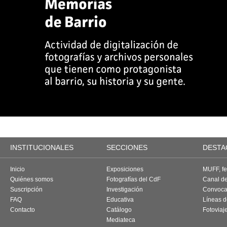
INSTITUCIONALES
SECCIONES
DESTA
Inicio
Exposiciones
MUFF, fes
Quiénes somos
Fotografías del CdF
Canal d
Suscripción
Investigación
Convoca
FAQ
Educativa
Líneas d
Contacto
Catálogo
Fotoviaj
Mediateca