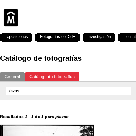
Exposiciones
Fotografías del CdF
Investigación
Educat
Catálogo de fotografías
General
Catálogo de fotografías
Resultados
1
-
1
de
1
para
plazas