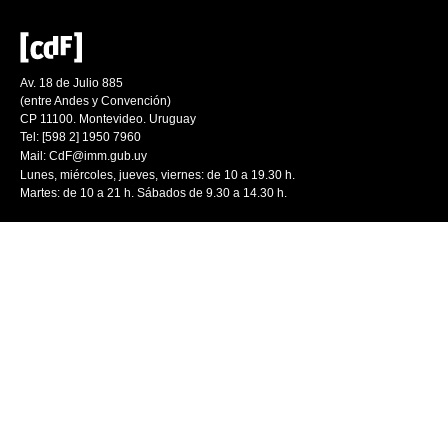
Av. 18 de Julio 885
(entre Andes y Convención)
CP 11100. Montevideo. Uruguay
Tel: [598 2] 1950 7960
Mail:
CdF@imm.gub.uy
Lunes, miércoles, jueves, viernes: de 10 a 19.30 h.
Martes: de 10 a 21 h. Sábados de 9.30 a 14.30 h.