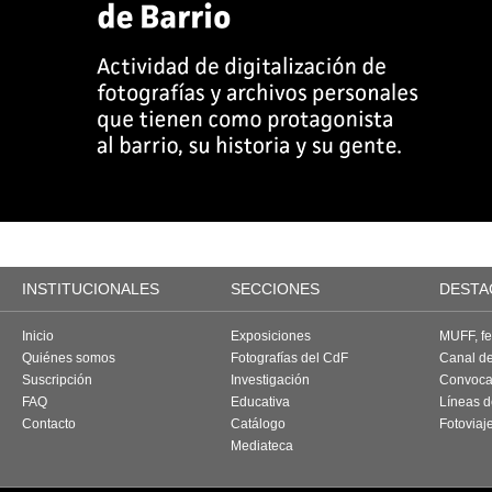
INSTITUCIONALES
SECCIONES
DESTA
Inicio
Exposiciones
MUFF, fes
Quiénes somos
Fotografías del CdF
Canal d
Suscripción
Investigación
Convoca
FAQ
Educativa
Líneas d
Contacto
Catálogo
Fotoviaj
Mediateca