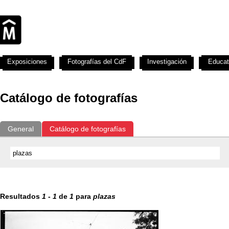
Exposiciones
Fotografías del CdF
Investigación
Educat
Catálogo de fotografías
General
Catálogo de fotografías
Resultados
1
-
1
de
1
para
plazas