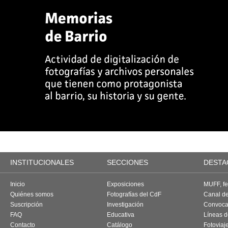
INSTITUCIONALES
SECCIONES
DESTA
Inicio
Exposiciones
MUFF, fes
Quiénes somos
Fotografías del CdF
Canal d
Suscripción
Investigación
Convoca
FAQ
Educativa
Líneas d
Contacto
Catálogo
Fotoviaj