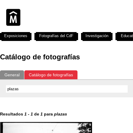
Exposiciones
Fotografías del CdF
Investigación
Educat
Catálogo de fotografías
General
Catálogo de fotografías
Resultados
1
-
1
de
1
para
plazas