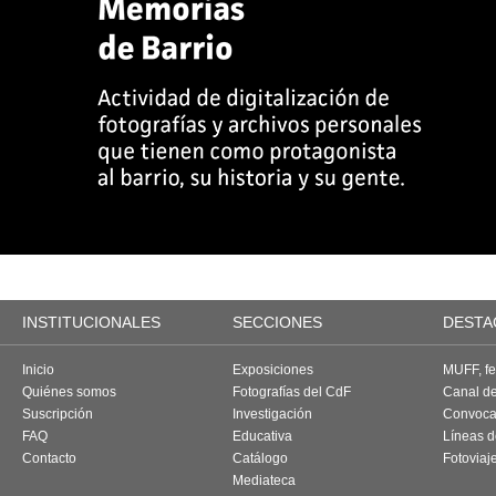
INSTITUCIONALES
SECCIONES
DESTA
Inicio
Exposiciones
MUFF, fes
Quiénes somos
Fotografías del CdF
Canal d
Suscripción
Investigación
Convoca
FAQ
Educativa
Líneas d
Contacto
Catálogo
Fotoviaj
Mediateca