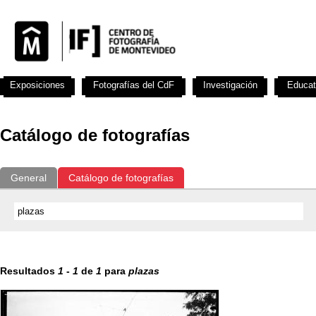
Exposiciones
Fotografías del CdF
Investigación
Educat
Catálogo de fotografías
General
Catálogo de fotografías
Resultados
1
-
1
de
1
para
plazas