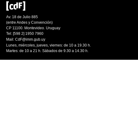
Av. 18 de Julio 885
(entre Andes y Convención)
CP 11100. Montevideo. Uruguay
Tel: [598 2] 1950 7960
Mail:
CdF@imm.gub.uy
Lunes, miércoles, jueves, viernes: de 10 a 19.30 h.
Martes: de 10 a 21 h. Sábados de 9.30 a 14.30 h.