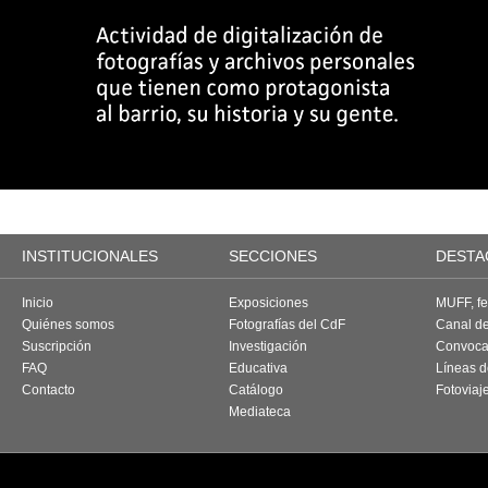
INSTITUCIONALES
SECCIONES
DESTA
Inicio
Exposiciones
MUFF, fes
Quiénes somos
Fotografías del CdF
Canal d
Suscripción
Investigación
Convoca
FAQ
Educativa
Líneas d
Contacto
Catálogo
Fotoviaj
Mediateca