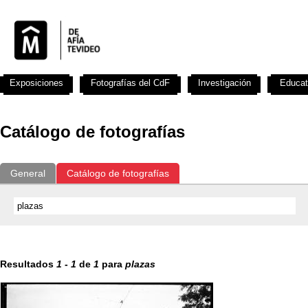
Exposiciones
Fotografías del CdF
Investigación
Educat
Catálogo de fotografías
General
Catálogo de fotografías
Resultados
1
-
1
de
1
para
plazas