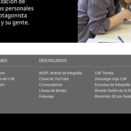
NES
DESTACADOS
nes
MUFF, festival de fotografía
CdF Tienda
as del CdF
Canal de YouTube
Descargar logo CdF
ión
Convocatorias
Escuelas de fotografía
Líneas de tiempo
Revista Sueño de la 
Fotoviaje
Recorrido 3D por Sed
a