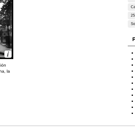
Ca
25
So
P
ción
ha, la