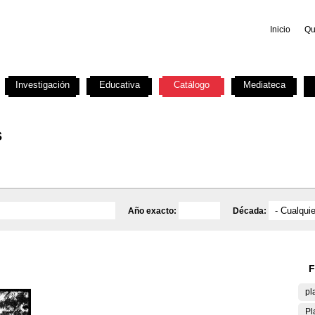
Inicio
Qu
Investigación
Educativa
Catálogo
Mediateca
s
Año exacto:
Década:
F
pl
Pl