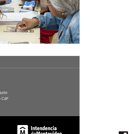
Razón
e CdF