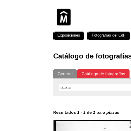
Exposiciones
Fotografías del CdF
Catálogo de fotografía
General
Catálogo de fotografías
Resultados
1
-
1
de
1
para
plazas