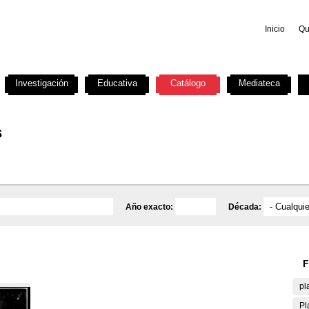
Inicio
Qu
Investigación
Educativa
Catálogo
Mediateca
s
Año exacto:
Década:
F
pl
Pl