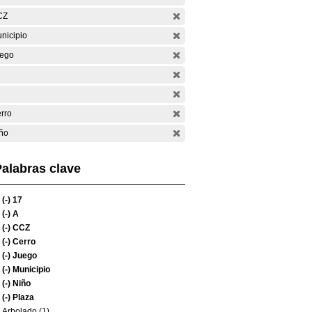
CZ
nicipio
ego
rro
ño
alabras clave
(-)
17
(-)
A
(-)
CCZ
(-)
Cerro
(-)
Juego
(-)
Municipio
(-)
Niño
(-)
Plaza
Arbolado (1)