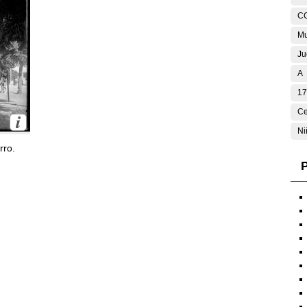
C
Mu
Ju
A
17
Ce
Ni
rro.
P