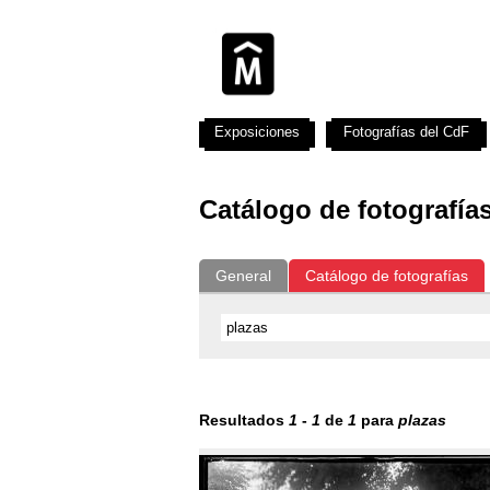
Exposiciones
Fotografías del CdF
Catálogo de fotografía
General
Catálogo de fotografías
Resultados
1
-
1
de
1
para
plazas