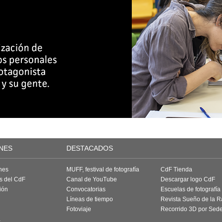
NES
DESTACADOS
nes
MUFF, festival de fotografía
CdF Tienda
as del CdF
Canal de YouTube
Descargar logo CdF
ión
Convocatorias
Escuelas de fotografía
Líneas de tiempo
Revista Sueño de la 
Fotoviaje
Recorrido 3D por Sed
a