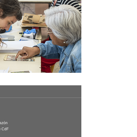
Razón
e CdF