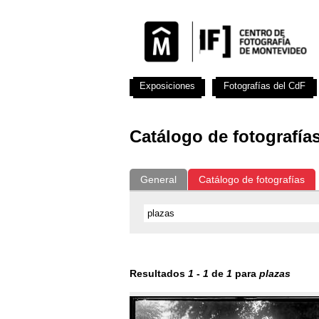
Exposiciones
Fotografías del CdF
Catálogo de fotografía
General
Catálogo de fotografías
Resultados
1
-
1
de
1
para
plazas