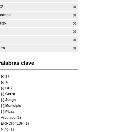
CZ
nicipio
ego
rro
alabras clave
(-)
17
(-)
A
(-)
CCZ
(-)
Cerro
(-)
Juego
(-)
Municipio
(-)
Plaza
Arbolado (1)
ERROR 413H (1)
Niño (1)