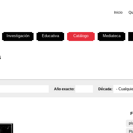
Inicio
Qu
Investigación
Educativa
Catálogo
Mediateca
s
Año exacto:
Década:
F
pl
Pl