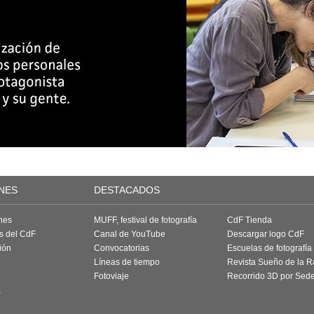
NES
DESTACADOS
nes
MUFF, festival de fotografía
CdF Tienda
as del CdF
Canal de YouTube
Descargar logo CdF
ión
Convocatorias
Escuelas de fotografía
Líneas de tiempo
Revista Sueño de la 
Fotoviaje
Recorrido 3D por Sed
a