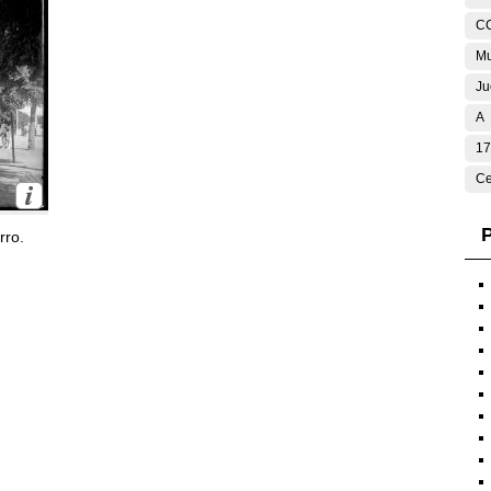
C
Mu
Ju
A
17
Ce
P
rro.