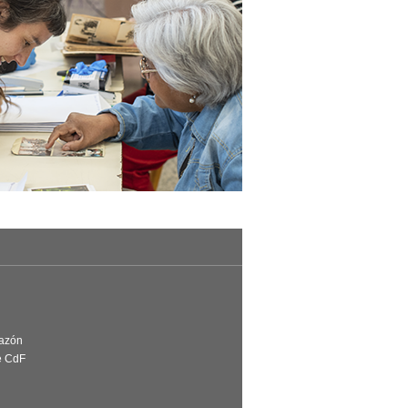
Razón
e CdF