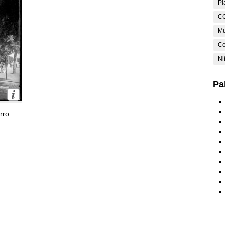
Pl
C
Mu
Ce
Ni
Pa
rro.