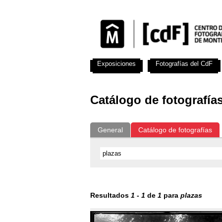
Exposiciones
Fotografías del CdF
Catálogo de fotografía
General
Catálogo de fotografías
Resultados
1
-
1
de
1
para
plazas