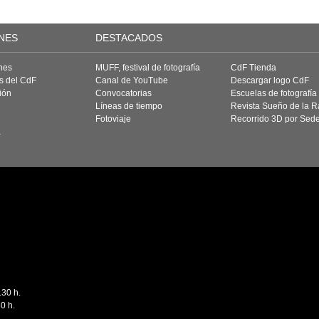
NES
DESTACADOS
nes
MUFF, festival de fotografía
CdF Tienda
as del CdF
Canal de YouTube
Descargar logo CdF
ión
Convocatorias
Escuelas de fotografía
Líneas de tiempo
Revista Sueño de la 
Fotoviaje
Recorrido 3D por Sed
a
.30 h.
0 h.