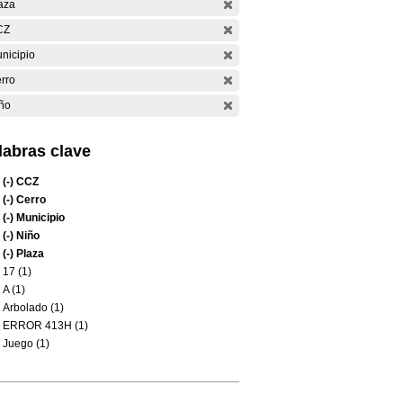
aza
CZ
nicipio
rro
ño
labras clave
(-)
CCZ
(-)
Cerro
(-)
Municipio
(-)
Niño
(-)
Plaza
17 (1)
A (1)
Arbolado (1)
ERROR 413H (1)
Juego (1)