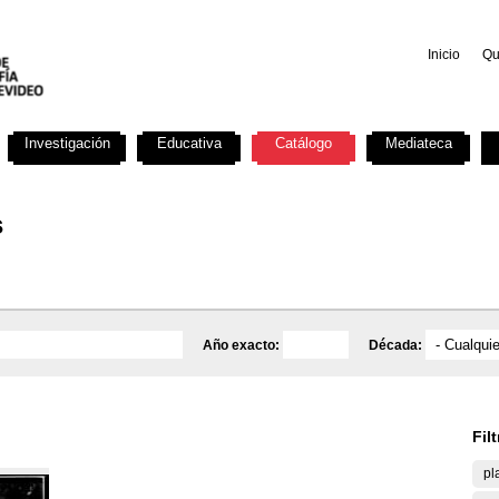
Inicio
Qu
Investigación
Educativa
Catálogo
Mediateca
s
Año exacto:
Década:
Fil
pl