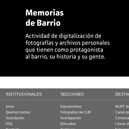
INSTITUCIONALES
SECCIONES
DESTA
Inicio
Exposiciones
MUFF, fes
Quiénes somos
Fotografías del CdF
Canal d
Suscripción
Investigación
Convoca
FAQ
Educativa
Líneas d