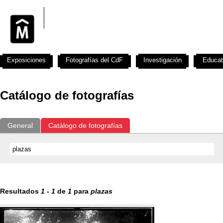
Exposiciones
Fotografías del CdF
Investigación
Educat
Catálogo de fotografías
General
Catálogo de fotografías
Resultados
1
-
1
de
1
para
plazas