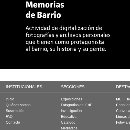
INSTITUCIONALES
SECCIONES
DESTA
Inicio
Exposiciones
MUFF, fes
Quiénes somos
Fotografías del CdF
Canal d
Suscripción
Investigación
Convoca
FAQ
Educativa
Líneas d
Contacto
Catálogo
Fotoviaj
Mediateca