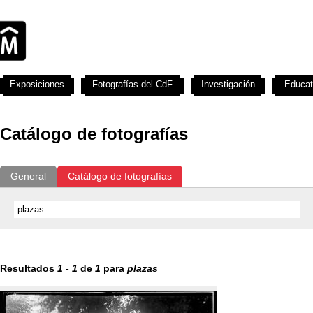
Exposiciones
Fotografías del CdF
Investigación
Educat
Catálogo de fotografías
General
Catálogo de fotografías
Resultados
1
-
1
de
1
para
plazas