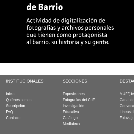
INSTITUCIONALES
SECCIONES
DESTA
Inicio
Exposiciones
MUFF, fes
Quiénes somos
Fotografías del CdF
Canal d
Suscripción
Investigación
Convoca
FAQ
Educativa
Líneas d
Contacto
Catálogo
Fotoviaj
Mediateca