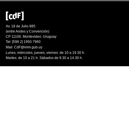
Av. 18 de Julio 885
(entre Andes y Convención)
CP 11100. Montevideo. Uruguay
Tel: [598 2] 1950 7960
Mail:
CdF@imm.gub.uy
Lunes, miércoles, jueves, viernes: de 10 a 19.30 h.
Martes: de 10 a 21 h. Sábados de 9.30 a 14.30 h.