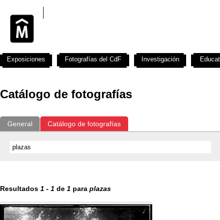
Exposiciones
Fotografías del CdF
Investigación
Educat
Catálogo de fotografías
General
Catálogo de fotografías
Resultados
1
-
1
de
1
para
plazas