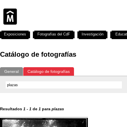
Exposiciones
Fotografías del CdF
Investigación
Educat
Catálogo de fotografías
General
Catálogo de fotografías
Resultados
1
-
1
de
1
para
plazas