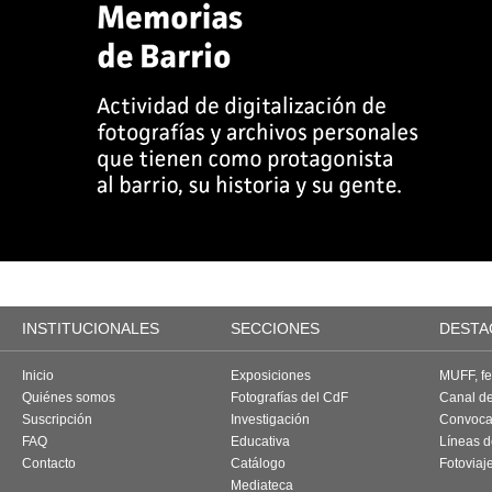
INSTITUCIONALES
SECCIONES
DESTA
Inicio
Exposiciones
MUFF, fes
Quiénes somos
Fotografías del CdF
Canal d
Suscripción
Investigación
Convoca
FAQ
Educativa
Líneas d
Contacto
Catálogo
Fotoviaj
Mediateca