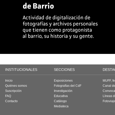
INSTITUCIONALES
SECCIONES
DESTA
Inicio
Exposiciones
MUFF, fes
Quiénes somos
Fotografías del CdF
Canal d
Suscripción
Investigación
Convoca
FAQ
Educativa
Líneas d
Contacto
Catálogo
Fotoviaj
Mediateca