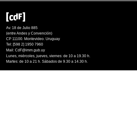
Av. 18 de Julio 885
(entre Andes y Convención)
CP 11100. Montevideo. Uruguay
Tel: [598 2] 1950 7960
Mail:
CdF@imm.gub.uy
Lunes, miércoles, jueves, viernes: de 10 a 19.30 h.
Martes: de 10 a 21 h. Sábados de 9.30 a 14.30 h.