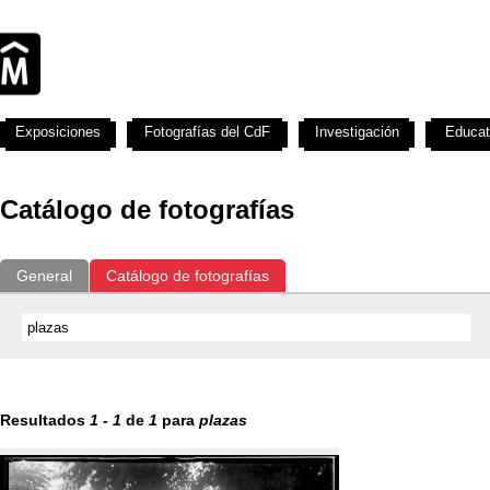
Exposiciones
Fotografías del CdF
Investigación
Educat
Catálogo de fotografías
General
Catálogo de fotografías
Resultados
1
-
1
de
1
para
plazas