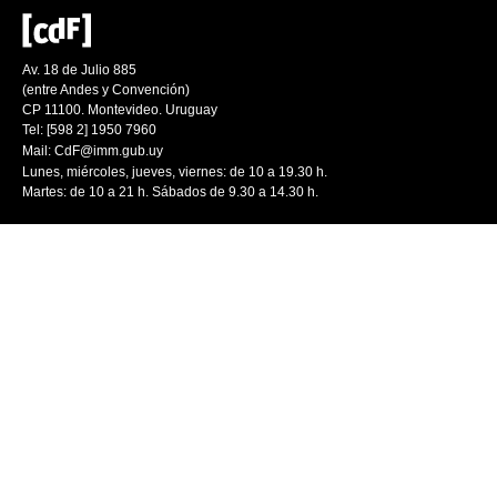
Av. 18 de Julio 885
(entre Andes y Convención)
CP 11100. Montevideo. Uruguay
Tel: [598 2] 1950 7960
Mail:
CdF@imm.gub.uy
Lunes, miércoles, jueves, viernes: de 10 a 19.30 h.
Martes: de 10 a 21 h. Sábados de 9.30 a 14.30 h.