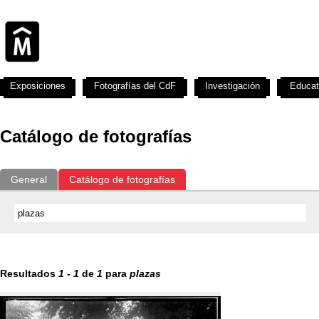
Exposiciones
Fotografías del CdF
Investigación
Educat
Catálogo de fotografías
General
Catálogo de fotografías
Resultados
1
-
1
de
1
para
plazas