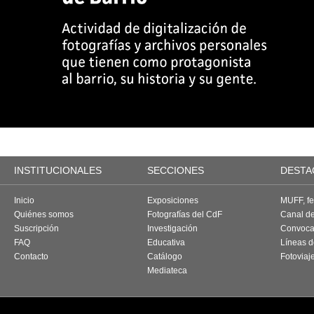
INSTITUCIONALES
SECCIONES
DESTA
Inicio
Exposiciones
MUFF, fes
Quiénes somos
Fotografías del CdF
Canal d
Suscripción
Investigación
Convoca
FAQ
Educativa
Líneas d
Contacto
Catálogo
Fotoviaj
Mediateca