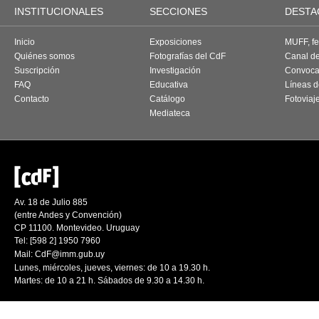
INSTITUCIONALES
SECCIONES
DESTA
Inicio
Exposiciones
MUFF, fes
Quiénes somos
Fotografías del CdF
Canal d
Suscripción
Investigación
Convoca
FAQ
Educativa
Líneas d
Contacto
Catálogo
Fotoviaj
Mediateca
Av. 18 de Julio 885
(entre Andes y Convención)
CP 11100. Montevideo. Uruguay
Tel: [598 2] 1950 7960
Mail:
CdF@imm.gub.uy
Lunes, miércoles, jueves, viernes: de 10 a 19.30 h.
Martes: de 10 a 21 h. Sábados de 9.30 a 14.30 h.