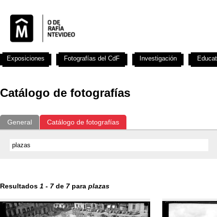
Exposiciones
Fotografías del CdF
Investigación
Educat
Catálogo de fotografías
General
Catálogo de fotografías
Resultados
1
-
7
de
7
para
plazas