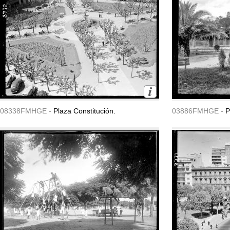
08338FMHGE -
Plaza Constitución.
03886FMHGE -
P