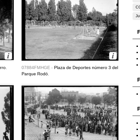
C
Ju
F
rro.
07884FMHGE -
Plaza de Deportes número 3 del
Parque Rodó.
P