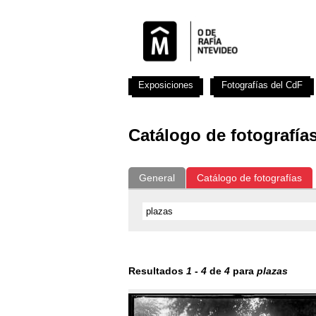
Exposiciones
Fotografías del CdF
Catálogo de fotografía
General
Catálogo de fotografías
Resultados
1
-
4
de
4
para
plazas