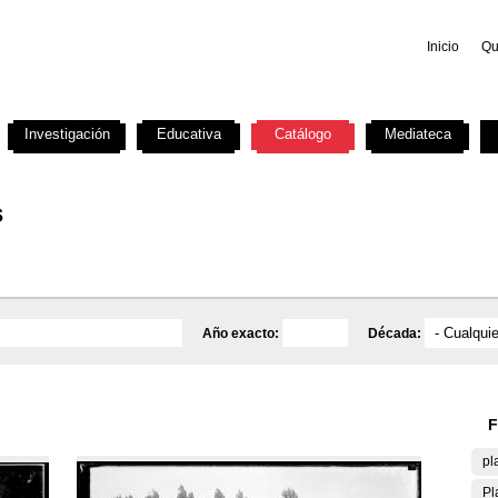
Inicio
Qu
Investigación
Educativa
Catálogo
Mediateca
s
Año exacto:
Década:
F
pl
Pl