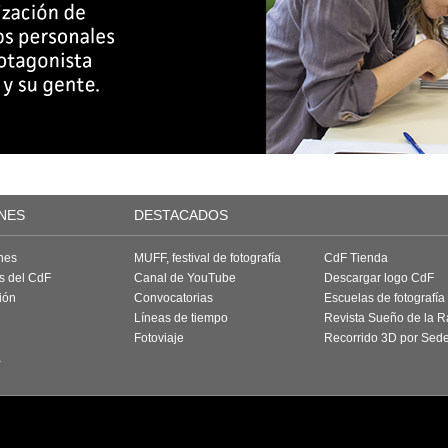
NES
DESTACADOS
nes
MUFF, festival de fotografía
CdF Tienda
as del CdF
Canal de YouTube
Descargar logo CdF
ión
Convocatorias
Escuelas de fotografía
Líneas de tiempo
Revista Sueño de la 
Fotoviaje
Recorrido 3D por Sed
a