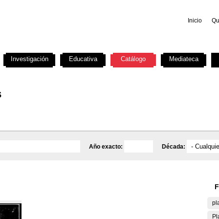
Inicio
Qu
Investigación
Educativa
Catálogo
Mediateca
s
Año exacto:
Década:
F
pl
Pl