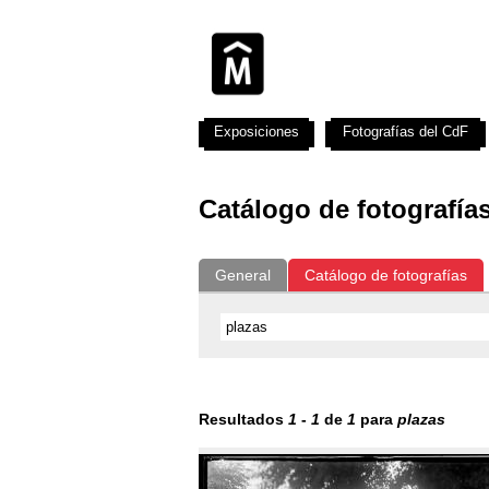
Exposiciones
Fotografías del CdF
Catálogo de fotografía
General
Catálogo de fotografías
Resultados
1
-
1
de
1
para
plazas