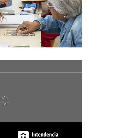
Razón
e CdF