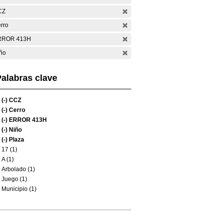
CZ
rro
RROR 413H
ño
alabras clave
(-)
CCZ
(-)
Cerro
(-)
ERROR 413H
(-)
Niño
(-)
Plaza
17 (1)
A (1)
Arbolado (1)
Juego (1)
Municipio (1)