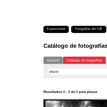
Exposiciones
Fotografías del CdF
Catálogo de fotografía
General
Catálogo de fotografías
Resultados
1
-
1
de
1
para
plazas