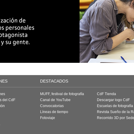
NES
DESTACADOS
nes
MUFF, festival de fotografía
CdF Tienda
as del CdF
Canal de YouTube
Descargar logo CdF
ión
Convocatorias
Escuelas de fotografía
Líneas de tiempo
Revista Sueño de la 
Fotoviaje
Recorrido 3D por Sed
a