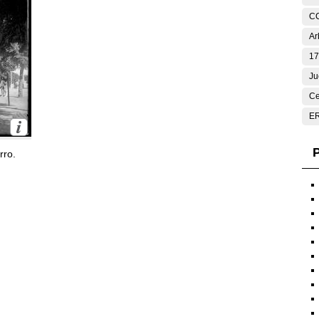
C
Ar
17
Ju
Ce
E
P
rro.