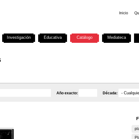
Inicio
Qu
Investigación
Educativa
Catálogo
Mediateca
s
Año exacto:
Década:
F
pl
Pl