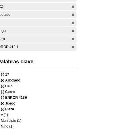
CZ
bolado
ego
rro
RROR 413H
alabras clave
(-)
17
(-)
Arbolado
(-)
CCZ
(-)
Cerro
(-)
ERROR 413H
(-)
Juego
(-)
Plaza
A (1)
Municipio (1)
Niño (1)