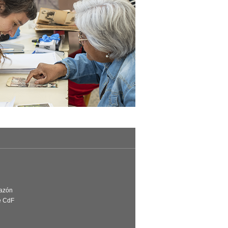
Razón
e CdF