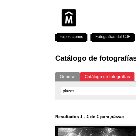
Exposiciones
Fotografías del CdF
Catálogo de fotografía
General
Catálogo de fotografías
Resultados
1
-
1
de
1
para
plazas