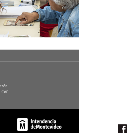
Razón
e CdF