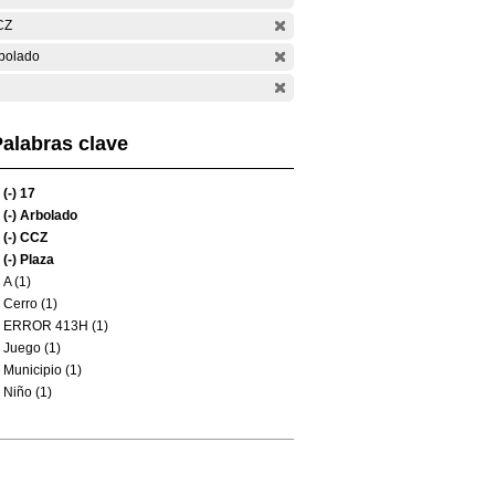
CZ
bolado
alabras clave
(-)
17
(-)
Arbolado
(-)
CCZ
(-)
Plaza
A (1)
Cerro (1)
ERROR 413H (1)
Juego (1)
Municipio (1)
Niño (1)