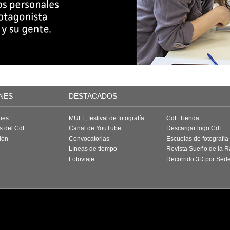
NES
DESTACADOS
nes
MUFF, festival de fotografía
CdF Tienda
as del CdF
Canal de YouTube
Descargar logo CdF
ión
Convocatorias
Escuelas de fotografía
Líneas de tiempo
Revista Sueño de la 
Fotoviaje
Recorrido 3D por Sed
a