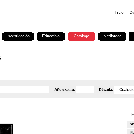
Inicio
Qu
Investigación
Educativa
Catálogo
Mediateca
s
Año exacto:
Década:
F
pl
Pl