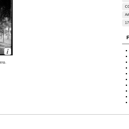
C
Ar
17
P
rro.