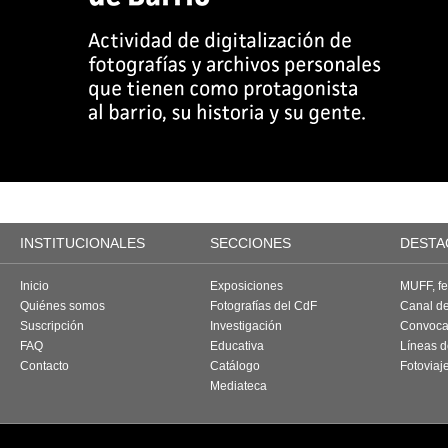
INSTITUCIONALES
SECCIONES
DESTA
Inicio
Exposiciones
MUFF, fes
Quiénes somos
Fotografías del CdF
Canal d
Suscripción
Investigación
Convoca
FAQ
Educativa
Líneas d
Contacto
Catálogo
Fotoviaj
Mediateca