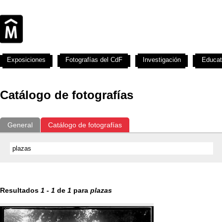
Exposiciones
Fotografías del CdF
Investigación
Educat
Catálogo de fotografías
General
Catálogo de fotografías
Resultados
1
-
1
de
1
para
plazas