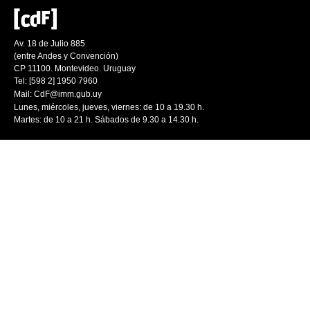
Av. 18 de Julio 885
(entre Andes y Convención)
CP 11100. Montevideo. Uruguay
Tel: [598 2] 1950 7960
Mail:
CdF@imm.gub.uy
Lunes, miércoles, jueves, viernes: de 10 a 19.30 h.
Martes: de 10 a 21 h. Sábados de 9.30 a 14.30 h.