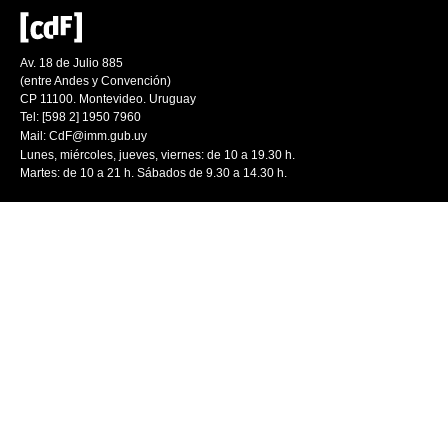
Av. 18 de Julio 885
(entre Andes y Convención)
CP 11100. Montevideo. Uruguay
Tel: [598 2] 1950 7960
Mail:
CdF@imm.gub.uy
Lunes, miércoles, jueves, viernes: de 10 a 19.30 h.
Martes: de 10 a 21 h. Sábados de 9.30 a 14.30 h.