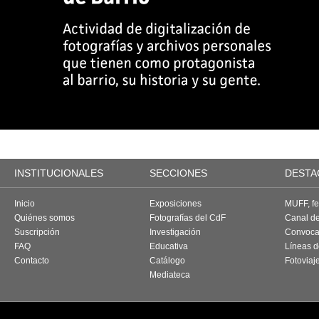
INSTITUCIONALES
SECCIONES
DESTA
Inicio
Exposiciones
MUFF, fes
Quiénes somos
Fotografías del CdF
Canal d
Suscripción
Investigación
Convoca
FAQ
Educativa
Líneas d
Contacto
Catálogo
Fotoviaj
Mediateca