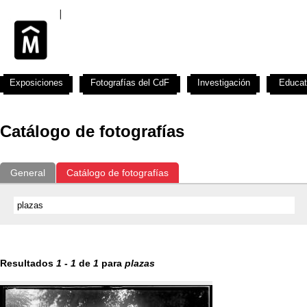
Exposiciones
Fotografías del CdF
Investigación
Educat
Catálogo de fotografías
General
Catálogo de fotografías
Resultados
1
-
1
de
1
para
plazas