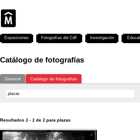
Exposiciones
Fotografías del CdF
Investigación
Educat
Catálogo de fotografías
General
Catálogo de fotografías
Resultados
1
-
1
de
1
para
plazas