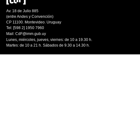
Av. 18 de Julio 885
(entre Andes y Convención)
CP 11100. Montevideo. Uruguay
Tel: [598 2] 1950 7960
Mail:
CdF@imm.gub.uy
Lunes, miércoles, jueves, viernes: de 10 a 19.30 h.
Martes: de 10 a 21 h. Sábados de 9.30 a 14.30 h.