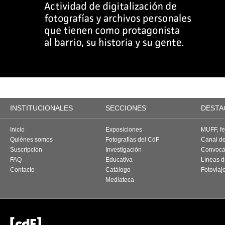
INSTITUCIONALES
SECCIONES
DESTA
Inicio
Exposiciones
MUFF, fes
Quiénes somos
Fotografías del CdF
Canal d
Suscripción
Investigación
Convoca
FAQ
Educativa
Líneas d
Contacto
Catálogo
Fotoviaj
Mediateca