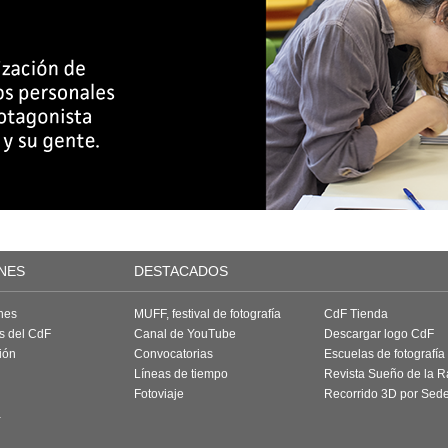
NES
DESTACADOS
nes
MUFF, festival de fotografía
CdF Tienda
as del CdF
Canal de YouTube
Descargar logo CdF
ión
Convocatorias
Escuelas de fotografía
Líneas de tiempo
Revista Sueño de la 
Fotoviaje
Recorrido 3D por Sed
a