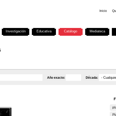
Inicio
Qu
Investigación
Educativa
Catálogo
Mediateca
s
Año exacto:
Década:
F
pl
Pl