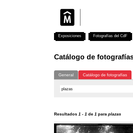
Exposiciones
Fotografías del CdF
Catálogo de fotografía
General
Catálogo de fotografías
Resultados
1
-
1
de
1
para
plazas