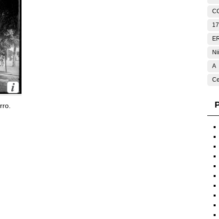
C
17
E
Ni
A
Ce
P
rro.