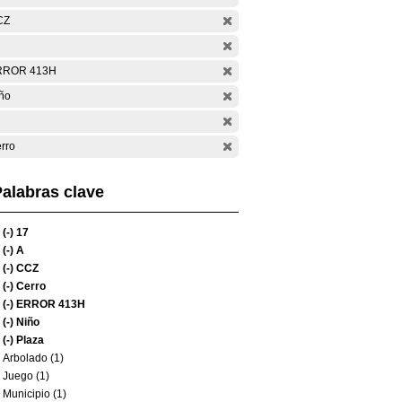
CZ
RROR 413H
ño
rro
alabras clave
(-)
17
(-)
A
(-)
CCZ
(-)
Cerro
(-)
ERROR 413H
(-)
Niño
(-)
Plaza
Arbolado (1)
Juego (1)
Municipio (1)