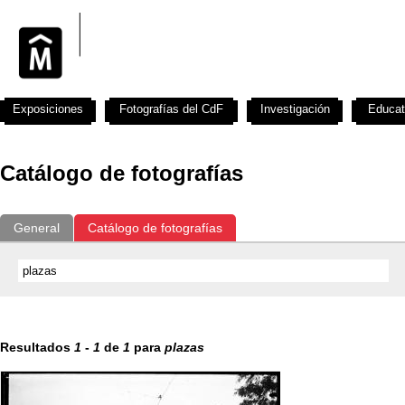
Exposiciones
Fotografías del CdF
Investigación
Educat
Catálogo de fotografías
General
Catálogo de fotografías
Resultados
1
-
1
de
1
para
plazas