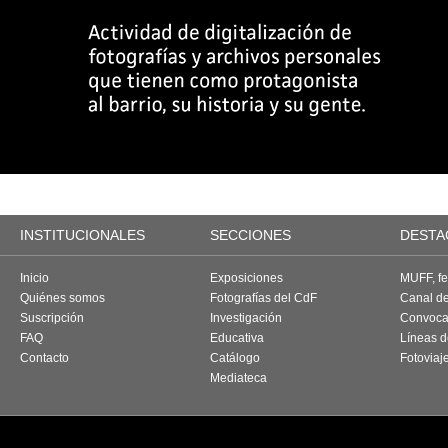
INSTITUCIONALES
SECCIONES
DESTA
Inicio
Exposiciones
MUFF, fes
Quiénes somos
Fotografías del CdF
Canal d
Suscripción
Investigación
Convoca
FAQ
Educativa
Líneas d
Contacto
Catálogo
Fotoviaj
Mediateca