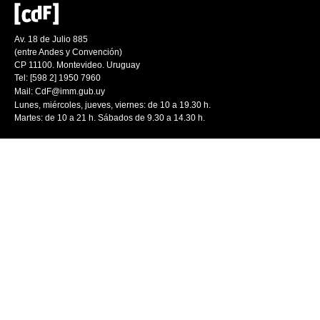
Av. 18 de Julio 885
(entre Andes y Convención)
CP 11100. Montevideo. Uruguay
Tel: [598 2] 1950 7960
Mail:
CdF@imm.gub.uy
Lunes, miércoles, jueves, viernes: de 10 a 19.30 h.
Martes: de 10 a 21 h. Sábados de 9.30 a 14.30 h.