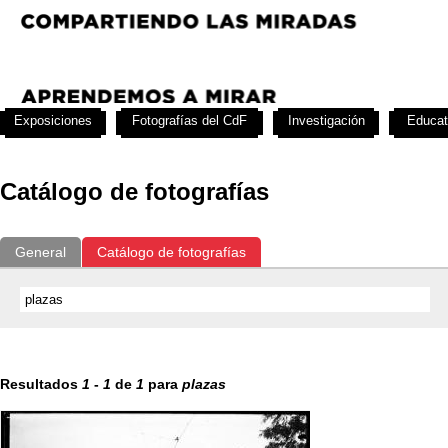
Exposiciones
Fotografías del CdF
Investigación
Educat
Catálogo de fotografías
General
Catálogo de fotografías
Resultados
1
-
1
de
1
para
plazas