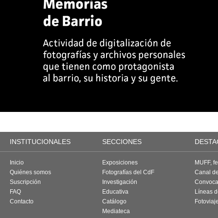
INSTITUCIONALES
SECCIONES
DESTA
Inicio
Exposiciones
MUFF, fes
Quiénes somos
Fotografías del CdF
Canal d
Suscripción
Investigación
Convoca
FAQ
Educativa
Líneas d
Contacto
Catálogo
Fotoviaj
Mediateca