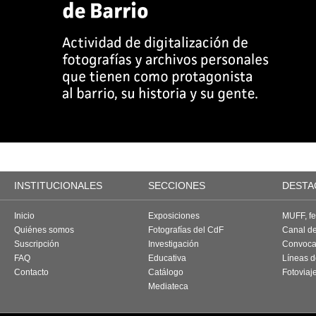
INSTITUCIONALES
SECCIONES
DESTA
Inicio
Exposiciones
MUFF, fes
Quiénes somos
Fotografías del CdF
Canal d
Suscripción
Investigación
Convoca
FAQ
Educativa
Líneas d
Contacto
Catálogo
Fotoviaj
Mediateca