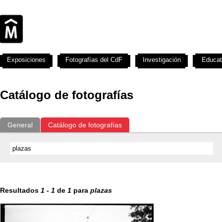
Exposiciones
Fotografías del CdF
Investigación
Educat
Catálogo de fotografías
General
Catálogo de fotografías
Resultados
1
-
1
de
1
para
plazas