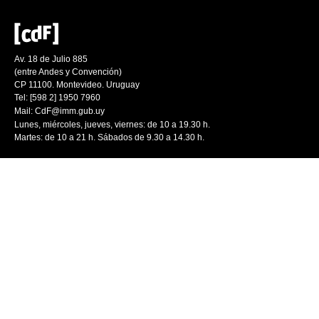
Av. 18 de Julio 885
(entre Andes y Convención)
CP 11100. Montevideo. Uruguay
Tel: [598 2] 1950 7960
Mail:
CdF@imm.gub.uy
Lunes, miércoles, jueves, viernes: de 10 a 19.30 h.
Martes: de 10 a 21 h. Sábados de 9.30 a 14.30 h.