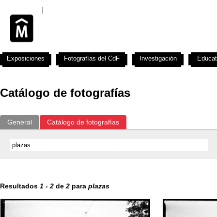
Exposiciones
Fotografías del CdF
Investigación
Educat
Catálogo de fotografías
General
Catálogo de fotografías
Resultados
1
-
2
de
2
para
plazas