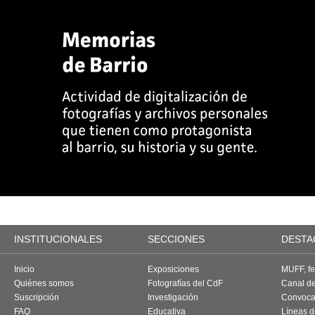
INSTITUCIONALES
SECCIONES
DESTA
Inicio
Exposiciones
MUFF, fes
Quiénes somos
Fotografías del CdF
Canal d
Suscripción
Investigación
Convoca
FAQ
Educativa
Líneas d