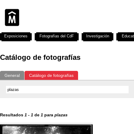
Exposiciones
Fotografías del CdF
Investigación
Educat
Catálogo de fotografías
General
Catálogo de fotografías
Resultados
1
-
1
de
1
para
plazas