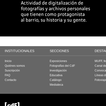
INSTITUCIONALES
SECCIONES
DESTA
Inicio
Exposiciones
MUFF, fes
Quiénes somos
Fotografías del CdF
Canal d
Suscripción
Investigación
Convoca
FAQ
Educativa
Líneas d
Contacto
Catálogo
Fotoviaj
Mediateca