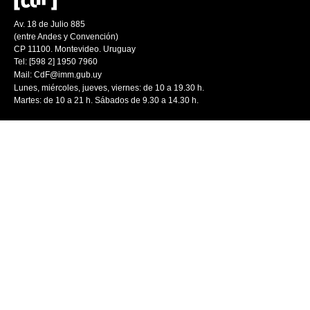
Av. 18 de Julio 885
(entre Andes y Convención)
CP 11100. Montevideo. Uruguay
Tel: [598 2] 1950 7960
Mail:
CdF@imm.gub.uy
Lunes, miércoles, jueves, viernes: de 10 a 19.30 h.
Martes: de 10 a 21 h. Sábados de 9.30 a 14.30 h.