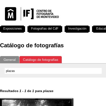
Exposiciones
Fotografías del CdF
Investigación
Educat
Catálogo de fotografías
General
Catálogo de fotografías
Resultados
1
-
1
de
1
para
plazas