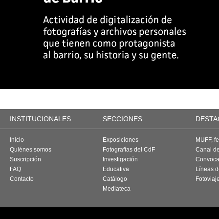
INSTITUCIONALES
SECCIONES
DESTA
Inicio
Exposiciones
MUFF, fes
Quiénes somos
Fotografías del CdF
Canal d
Suscripción
Investigación
Convoca
FAQ
Educativa
Líneas d
Contacto
Catálogo
Fotoviaj
Mediateca