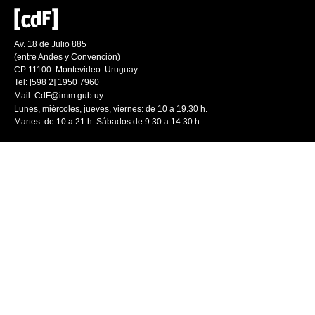
Av. 18 de Julio 885
(entre Andes y Convención)
CP 11100. Montevideo. Uruguay
Tel: [598 2] 1950 7960
Mail:
CdF@imm.gub.uy
Lunes, miércoles, jueves, viernes: de 10 a 19.30 h.
Martes: de 10 a 21 h. Sábados de 9.30 a 14.30 h.