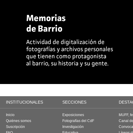
INSTITUCIONALES
SECCIONES
DESTA
Inicio
Exposiciones
MUFF, fes
Quiénes somos
Fotografías del CdF
Canal d
Suscripción
Investigación
Convoca
FAQ
Educativa
Líneas d