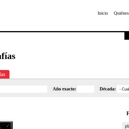
Inicio
Quiénes
Investigación
Educativa
Catálogo
Mediateca
fías
ías
Año exacto:
Década:
F
pl