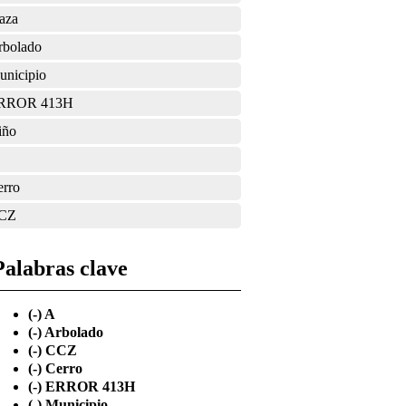
aza
rbolado
unicipio
RROR 413H
iño
erro
CZ
Palabras clave
(-)
A
(-)
Arbolado
(-)
CCZ
(-)
Cerro
(-)
ERROR 413H
(-)
Municipio