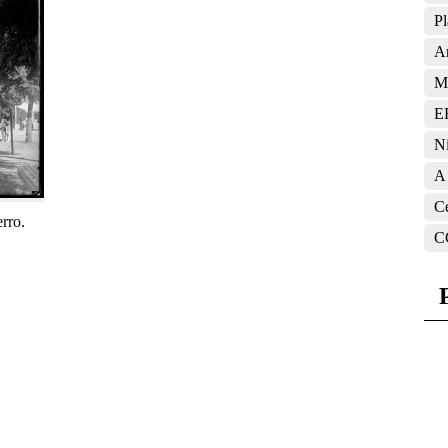
Pl
A
M
E
N
A
C
rro.
C