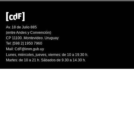
Av. 18 de Julio 885
(entre Andes y Convención)
CP 11100. Montevideo. Uruguay
Tel: [598 2] 1950 7960
Mail:
CdF@imm.gub.uy
Lunes, miércoles, jueves, viernes: de 10 a 19.30 h.
Martes: de 10 a 21 h. Sábados de 9.30 a 14.30 h.