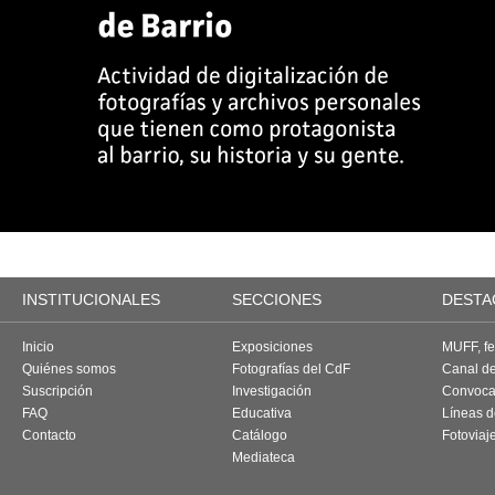
INSTITUCIONALES
SECCIONES
DESTA
Inicio
Exposiciones
MUFF, fes
Quiénes somos
Fotografías del CdF
Canal d
Suscripción
Investigación
Convoca
FAQ
Educativa
Líneas d
Contacto
Catálogo
Fotoviaj
Mediateca