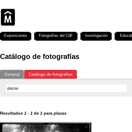
Exposiciones
Fotografías del CdF
Investigación
Educat
Catálogo de fotografías
General
Catálogo de fotografías
Resultados
1
-
1
de
1
para
plazas