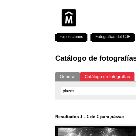
Exposiciones
Fotografías del CdF
Catálogo de fotografía
General
Catálogo de fotografías
Resultados
1
-
1
de
1
para
plazas