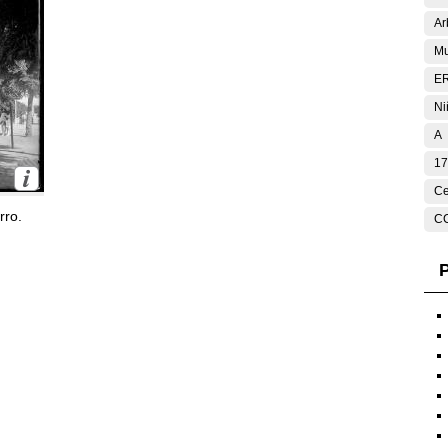
Ar
Mu
E
Ni
A
17
Ce
rro.
C
P