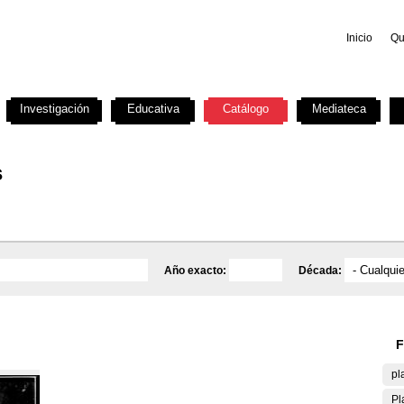
Inicio
Qu
Investigación
Educativa
Catálogo
Mediateca
s
Año exacto:
Década:
F
pl
Pl