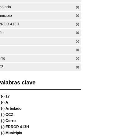
bolado
nicipio
RROR 413H
ño
rro
CZ
alabras clave
(-)
17
(-)
A
(-)
Arbolado
(-)
CCZ
(-)
Cerro
(-)
ERROR 413H
(-)
Municipio