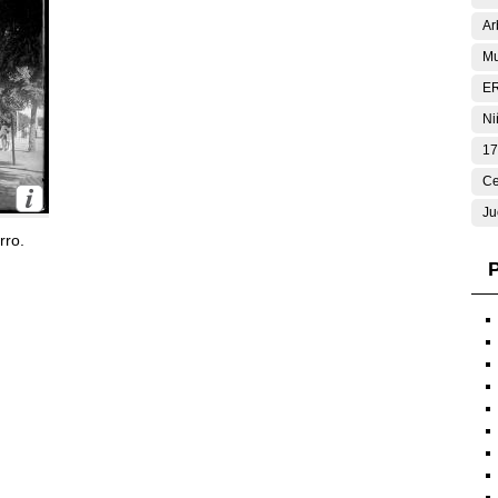
Ar
Mu
E
Ni
17
Ce
Ju
rro.
P