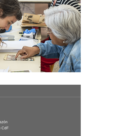
Razón
e CdF