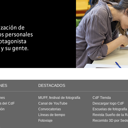
NES
DESTACADOS
nes
MUFF, festival de fotografía
CdF Tienda
as del CdF
Canal de YouTube
Descargar logo CdF
ión
Convocatorias
Escuelas de fotografía
Líneas de tiempo
Revista Sueño de la 
Fotoviaje
Recorrido 3D por Sed
a