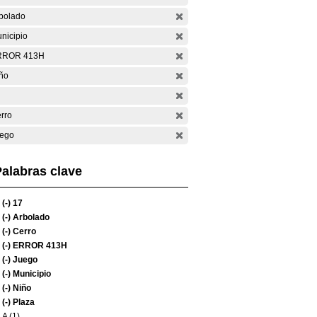
bolado
nicipio
RROR 413H
ño
rro
ego
alabras clave
(-)
17
(-)
Arbolado
(-)
Cerro
(-)
ERROR 413H
(-)
Juego
(-)
Municipio
(-)
Niño
(-)
Plaza
A (1)