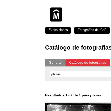
Exposiciones
Fotografías del CdF
Catálogo de fotografía
General
Catálogo de fotografías
Resultados
1
-
1
de
1
para
plazas