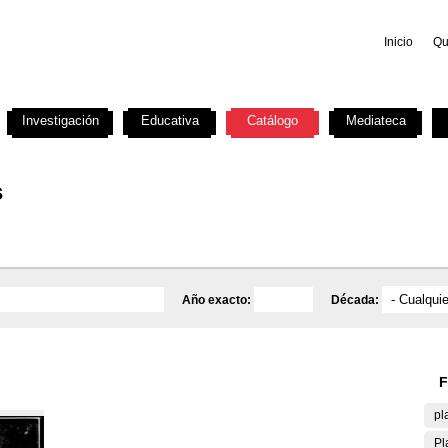
Inicio
Qu
Investigación
Educativa
Catálogo
Mediateca
s
Año exacto:
Década:
F
pl
Pl