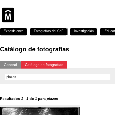
Exposiciones
Fotografías del CdF
Investigación
Educat
Catálogo de fotografías
General
Catálogo de fotografías
Resultados
1
-
1
de
1
para
plazas