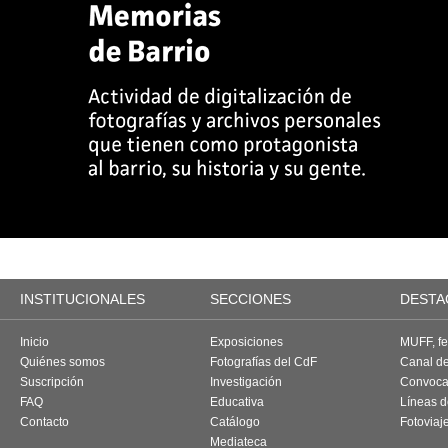
INSTITUCIONALES
SECCIONES
DESTA
Inicio
Exposiciones
MUFF, fes
Quiénes somos
Fotografías del CdF
Canal d
Suscripción
Investigación
Convoca
FAQ
Educativa
Líneas d
Contacto
Catálogo
Fotoviaj
Mediateca