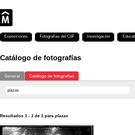
Exposiciones
Fotografías del CdF
Investigación
Educat
Catálogo de fotografías
General
Catálogo de fotografías
Resultados
1
-
1
de
1
para
plazas