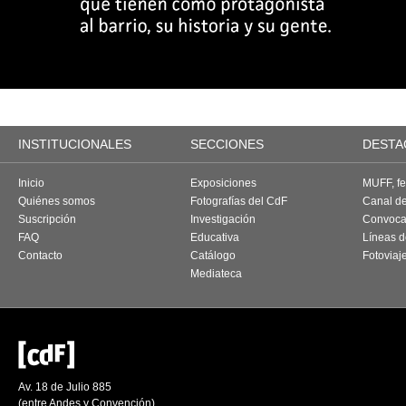
INSTITUCIONALES
SECCIONES
DESTA
Inicio
Exposiciones
MUFF, fes
Quiénes somos
Fotografías del CdF
Canal d
Suscripción
Investigación
Convoca
FAQ
Educativa
Líneas d
Contacto
Catálogo
Fotoviaj
Mediateca
Av. 18 de Julio 885
(entre Andes y Convención)