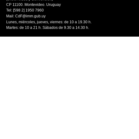
CP 11100. Montevideo. Uruguay
Tel: [598 2] 1950 7960
Mail:
CdF@imm.gub.uy
Lunes, miércoles, jueves, viernes: de 10 a 19.30 h.
Martes: de 10 a 21 h. Sábados de 9.30 a 14.30 h.