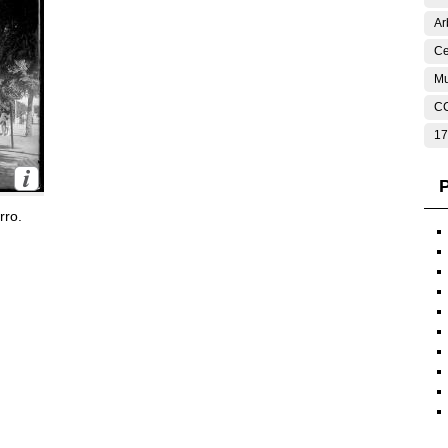
Ar
Ce
Mu
C
17
P
rro.