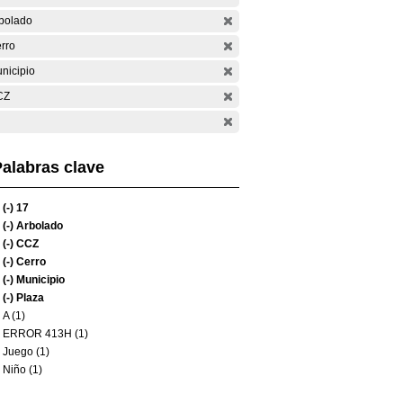
bolado
rro
nicipio
CZ
alabras clave
(-)
17
(-)
Arbolado
(-)
CCZ
(-)
Cerro
(-)
Municipio
(-)
Plaza
A (1)
ERROR 413H (1)
Juego (1)
Niño (1)