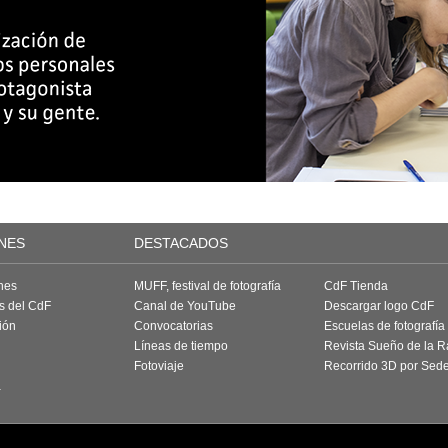
NES
DESTACADOS
nes
MUFF, festival de fotografía
CdF Tienda
as del CdF
Canal de YouTube
Descargar logo CdF
ión
Convocatorias
Escuelas de fotografía
Líneas de tiempo
Revista Sueño de la 
Fotoviaje
Recorrido 3D por Sed
a