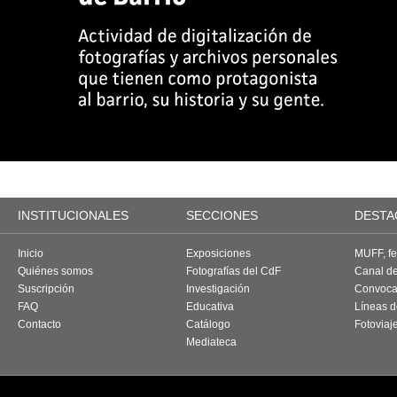
INSTITUCIONALES
SECCIONES
DESTA
Inicio
Exposiciones
MUFF, fes
Quiénes somos
Fotografías del CdF
Canal d
Suscripción
Investigación
Convoca
FAQ
Educativa
Líneas d
Contacto
Catálogo
Fotoviaj
Mediateca