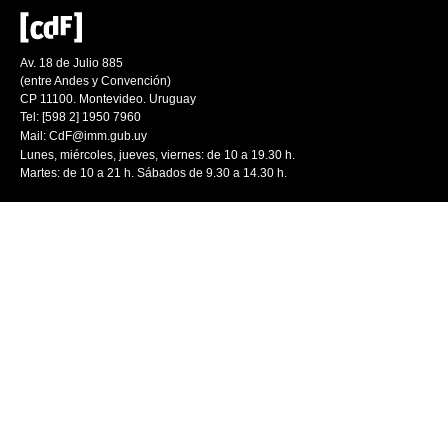
Av. 18 de Julio 885
(entre Andes y Convención)
CP 11100. Montevideo. Uruguay
Tel: [598 2] 1950 7960
Mail:
CdF@imm.gub.uy
Lunes, miércoles, jueves, viernes: de 10 a 19.30 h.
Martes: de 10 a 21 h. Sábados de 9.30 a 14.30 h.