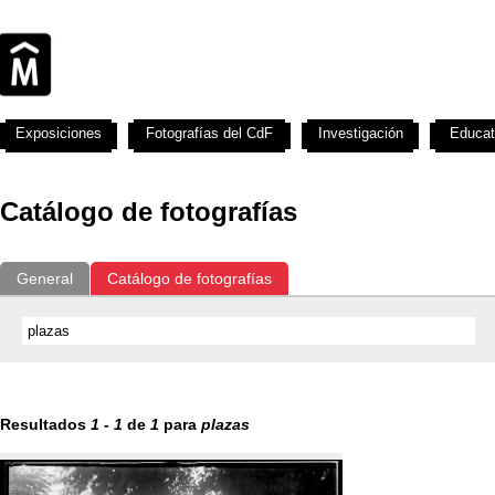
Exposiciones
Fotografías del CdF
Investigación
Educat
Catálogo de fotografías
General
Catálogo de fotografías
Resultados
1
-
1
de
1
para
plazas