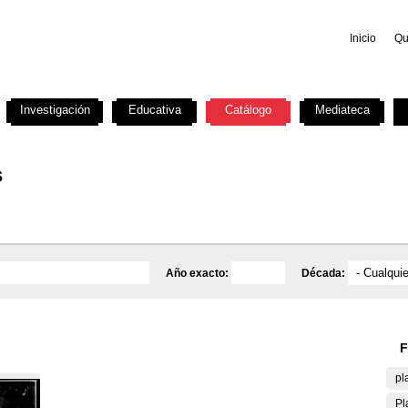
Inicio
Qu
Investigación
Educativa
Catálogo
Mediateca
s
Año exacto:
Década:
F
pl
Pl