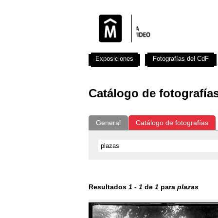
Exposiciones
Fotografías del CdF
Catálogo de fotografía
General
Catálogo de fotografías
Resultados
1
-
1
de
1
para
plazas