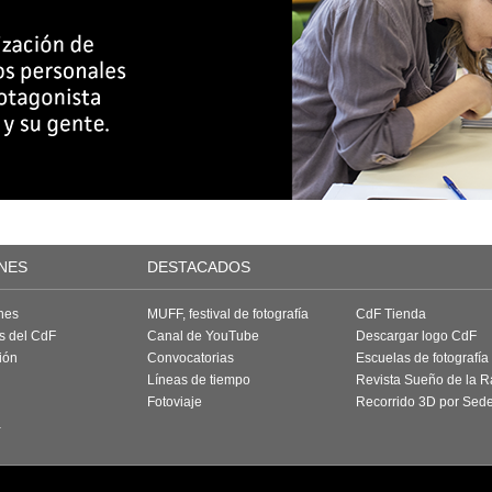
NES
DESTACADOS
nes
MUFF, festival de fotografía
CdF Tienda
as del CdF
Canal de YouTube
Descargar logo CdF
ión
Convocatorias
Escuelas de fotografía
Líneas de tiempo
Revista Sueño de la 
Fotoviaje
Recorrido 3D por Sed
a