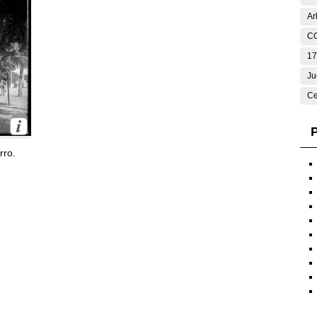
Ar
C
17
Ju
Ce
P
rro.