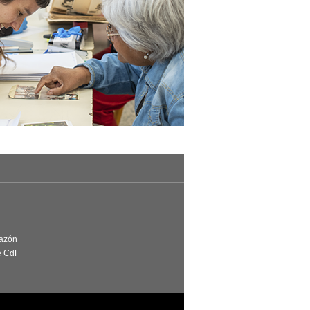
Razón
e CdF