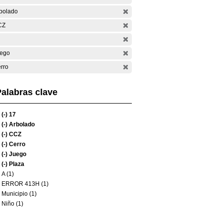
bolado
CZ
ego
rro
alabras clave
(-)
17
(-)
Arbolado
(-)
CCZ
(-)
Cerro
(-)
Juego
(-)
Plaza
A (1)
ERROR 413H (1)
Municipio (1)
Niño (1)