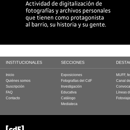
INSTITUCIONALES
SECCIONES
DESTA
Inicio
Exposiciones
MUFF, fes
Quiénes somos
Fotografías del CdF
Canal d
Suscripción
Investigación
Convoca
FAQ
Educativa
Líneas d
Contacto
Catálogo
Fotoviaj
Mediateca