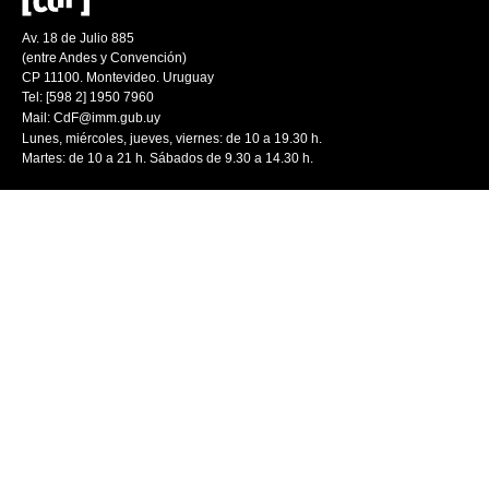
Av. 18 de Julio 885
(entre Andes y Convención)
CP 11100. Montevideo. Uruguay
Tel: [598 2] 1950 7960
Mail:
CdF@imm.gub.uy
Lunes, miércoles, jueves, viernes: de 10 a 19.30 h.
Martes: de 10 a 21 h. Sábados de 9.30 a 14.30 h.