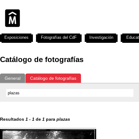
Exposiciones
Fotografías del CdF
Investigación
Educat
Catálogo de fotografías
General
Catálogo de fotografías
Resultados
1
-
1
de
1
para
plazas